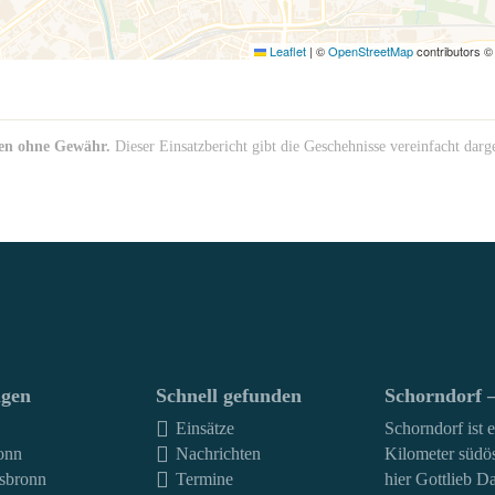
Leaflet
|
©
OpenStreetMap
contributors 
F
en ohne Gewähr.
Dieser Einsatzbericht gibt die Geschehnisse vereinfacht darg
ngen
Schnell gefunden
Schorndorf –
Einsätze
Schorndorf ist 
onn
Nachrichten
Kilometer südös
sbronn
Termine
hier Gottlieb Da