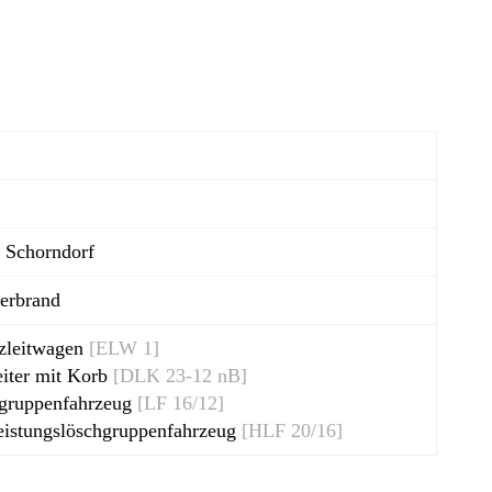
Schorndorf
erbrand
tzleitwagen
[ELW 1]
eiter mit Korb
[DLK 23-12 nB]
hgruppenfahrzeug
[LF 16/12]
leistungslöschgruppenfahrzeug
[HLF 20/16]