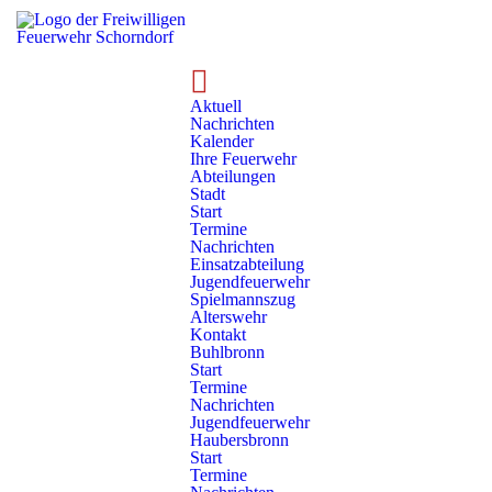
Aktuell
Nachrichten
Kalender
Ihre Feuerwehr
Abteilungen
Stadt
Start
Termine
Nachrichten
Einsatzabteilung
Jugendfeuerwehr
Einsätze
Einsatzarchiv
Bericht
Spielmannszug
Alterswehr
Kontakt
Einsatzbericht #2026/025
Buhlbronn
Start
Termine
Nachrichten
Einsatzdaten & eingesetzte Kräfte
Jugendfeuerwehr
Haubersbronn
Start
Termine
Laufende Einsatznummer: