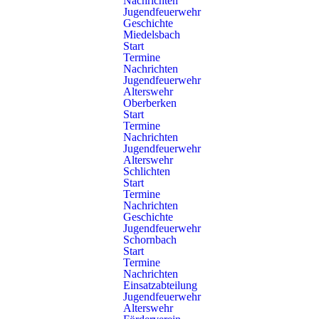
Nachrichten
Jugendfeuerwehr
2026/025
Geschichte
Miedelsbach
Start
Datum & Uhrzeit der Alarmierung:
Termine
Nachrichten
03.02.2026, 18:54 Uhr
Jugendfeuerwehr
Alterswehr
Oberberken
Einsatzort:
Start
Termine
Apfelweg, Schorndorf-Schlichten
Nachrichten
F
Jugendfeuerwehr
Alterswehr
Einsatzstichwort:
Schlichten
Start
Technische Hilfeleistung – H Türe Notfalltüröffnung
Termine
Nachrichten
Abteilung Stadt:
Geschichte
Jugendfeuerwehr
Schornbach
Schorndorf 1/40 – Mittleres Löschfahrzeug
[MLF]
Start
Termine
Abteilung Schlichten:
Nachrichten
Einsatzabteilung
Jugendfeuerwehr
Schorndorf 6/42 – Löschgruppenfahrzeug
[LF 10]
Alterswehr