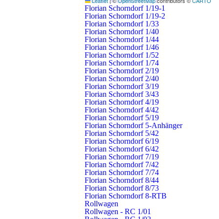
Florian Schorndorf 1/11
Leaflet
|
©
OpenStreetMap
contributors ©
CARTO
Florian Schorndorf 1/19-1
Florian Schorndorf 1/19-2
Florian Schorndorf 1/33
Nebenstehende Karte zeigt den ungefähren Einsatzort
Florian Schorndorf 1/40
an.
Florian Schorndorf 1/44
Florian Schorndorf 1/46
Florian Schorndorf 1/52
Legende:
Florian Schorndorf 1/74
E
– Einsatzort
Florian Schorndorf 2/19
F – Feuerwehrhaus
Florian Schorndorf 2/40
Florian Schorndorf 3/19
Florian Schorndorf 3/43
Florian Schorndorf 4/19
Florian Schorndorf 4/42
Florian Schorndorf 5/19
Florian Schorndorf 5-Anhänger
Florian Schorndorf 5/42
Florian Schorndorf 6/19
Alle Angaben ohne Gewähr.
Dieser Einsatzbericht gibt die Geschehnisse
Florian Schorndorf 6/42
vereinfacht dargestellt wieder und hat keinen Anspruch auf Rechtsgültigkeit.
Florian Schorndorf 7/19
Florian Schorndorf 7/42
Florian Schorndorf 7/74
Florian Schorndorf 8/44
Florian Schorndorf 8/73
Florian Schorndorf 8-RTB
Einsätze
Rollwagen
Rollwagen - RC 1/01