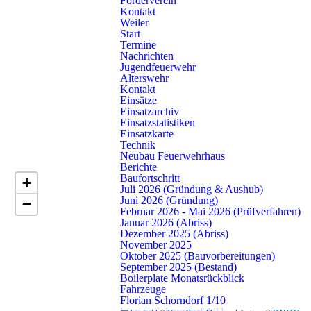
Förderverein
Kontakt
Weiler
Einsatzbericht
Start
Termine
Die Freiwillige Feuerwehr Schorndorf wurde am Dienstagabend
Nachrichten
Jugendfeuerwehr
zu einer Notfalltüröffnung in den Apfelweg alarmiert. Beim
Alterswehr
Eintreffen der Einsatzkräfte war die Tür bereits geöffnet. Somit war
Kontakt
Einsätze
kein Eingreifen der Feuerwehr notwendig.
Einsatzarchiv
Einsatzstatistiken
Einsatzkarte
Einsatzkarte
Technik
Neubau Feuerwehrhaus
Berichte
Baufortschritt
+
Juli 2026 (Gründung & Aushub)
Juni 2026 (Gründung)
−
Februar 2026 - Mai 2026 (Prüfverfahren)
Januar 2026 (Abriss)
Dezember 2025 (Abriss)
E
November 2025
Oktober 2025 (Bauvorbereitungen)
September 2025 (Bestand)
Boilerplate Monatsrückblick
Fahrzeuge
Florian Schorndorf 1/10