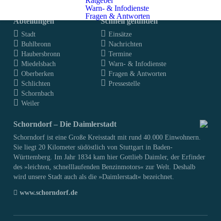
Ratgeber
Warn- & Infodienste
Fragen & Antworten
Abteilungen
Schnell gefunden
Stadt
Einsätze
Buhlbronn
Nachrichten
Haubersbronn
Termine
Miedelsbach
Warn- & Infodienste
Oberberken
Fragen & Antworten
Schlichten
Pressestelle
Schornbach
Weiler
Schorndorf – Die Daimlerstadt
Schorndorf ist eine Große Kreisstadt mit rund 40.000 Einwohnern.
Sie liegt 20 Kilometer südöstlich von Stuttgart in Baden-
Württemberg. Im Jahr 1834 kam hier Gottlieb Daimler, der Erfinder
des »leichten, schnelllaufenden Benzinmotors« zur Welt. Deshalb
wird unsere Stadt auch als die »Daimlerstadt« bezeichnet.
www.schorndorf.de