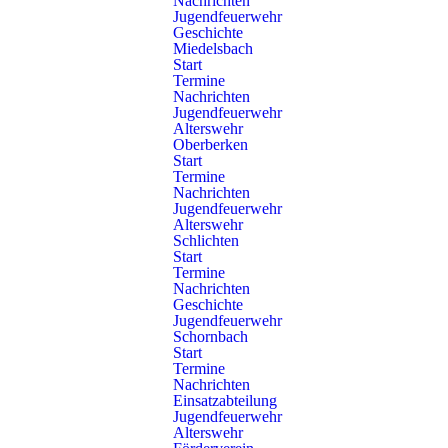
Nachrichten
September 2026
Jugendfeuerwehr
Geschichte
Miedelsbach
11.09.2026, 19:00 Uhr
Start
Schlichten:
Schulübung
Termine
Nachrichten
EA
Jugendfeuerwehr
Alterswehr
16.09.2026, 20:00 Uhr
Oberberken
Schlichten:
Dienstbesprechung / Ausschuss / Sitzung
Start
EA
Termine
Nachrichten
18.09.2026, 18:00 Uhr
Jugendfeuerwehr
Schlichten:
Hauptversammlung
Alterswehr
Schlichten
EA
Start
Termine
25.09.2026, 19:00 Uhr
Nachrichten
Schlichten:
Einsatzübung
Geschichte
EA
Jugendfeuerwehr
Schornbach
Start
Termine
Oktober 2026
Nachrichten
Einsatzabteilung
Jugendfeuerwehr
03.10.2026, 00:00 Uhr
Alterswehr
Schlichten:
Ausflug