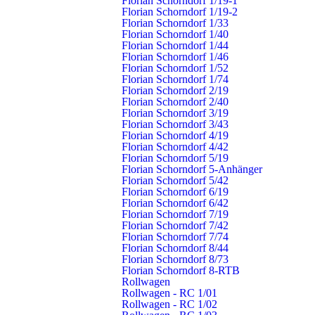
Florian Schorndorf 1/19-1
EA
Florian Schorndorf 1/19-2
Florian Schorndorf 1/33
13.11.2026, 19:00 Uhr
Florian Schorndorf 1/40
Schlichten:
Schulübung
Florian Schorndorf 1/44
Florian Schorndorf 1/46
EA
Florian Schorndorf 1/52
Florian Schorndorf 1/74
21.11.2026, 18:00 Uhr
Florian Schorndorf 2/19
Schlichten:
Dienstbesprechung / Ausschuss / Sitzung
Florian Schorndorf 2/40
EA
Florian Schorndorf 3/19
Florian Schorndorf 3/43
23.11.2026, 19:30 Uhr
Florian Schorndorf 4/19
Schlichten:
Atemschutzübung
Florian Schorndorf 4/42
Florian Schorndorf 5/19
EA
Florian Schorndorf 5-Anhänger
Florian Schorndorf 5/42
27.11.2026, 19:00 Uhr
Florian Schorndorf 6/19
Schlichten:
Einsatzübung
Florian Schorndorf 6/42
EA
Florian Schorndorf 7/19
Florian Schorndorf 7/42
Florian Schorndorf 7/74
Florian Schorndorf 8/44
Dezember 2026
Florian Schorndorf 8/73
Florian Schorndorf 8-RTB
Rollwagen
11.12.2026, 19:00 Uhr
Rollwagen - RC 1/01
Schlichten:
Jahresabschluss
Rollwagen - RC 1/02
EA