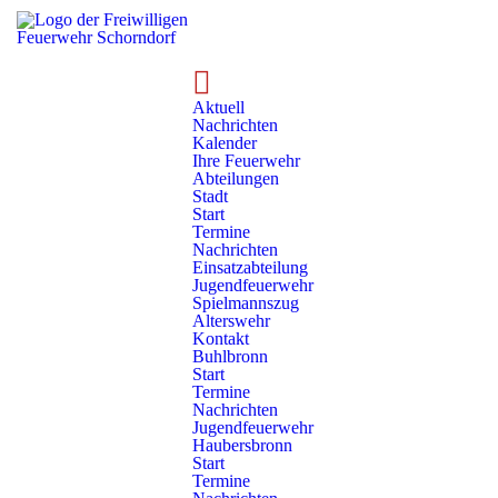
Termine
Aktuell
Nachrichten
Kalender
Ihre Feuerwehr
Abteilungen
Ihre Feuerwehr
Abteilungen
Schlichten
Termine
Stadt
Start
Termine
Nachrichten
Einsatzabteilung
Termine
Jugendfeuerwehr
Spielmannszug
Alterswehr
August 2026
Kontakt
Buhlbronn
Start
Termine
21.08.2026, 19:00 Uhr
Nachrichten
Schlichten:
Einsatzübung
Jugendfeuerwehr
EA
Haubersbronn
Start
Termine