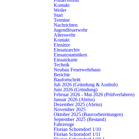
Förderverein
Kontakt
EA
Weiler
Start
16.10.2026, 19:00 Uhr
Termine
Schlichten:
Einsatzübung
Nachrichten
EA
Jugendfeuerwehr
Alterswehr
19.10.2026, 19:30 Uhr
Kontakt
Schlichten:
Maschinistenübung
Einsätze
Einsatzarchiv
EA
Einsatzstatistiken
Einsatzkarte
30.10.2026, 19:00 Uhr
Technik
Schlichten:
Schulübung
Neubau Feuerwehrhaus
EA
Berichte
Baufortschritt
31.10.2026, 19:00 Uhr
Juli 2026 (Gründung & Aushub)
Schlichten:
Kameradschaftsabend
Juni 2026 (Gründung)
Februar 2026 - Mai 2026 (Prüfverfahren)
EA
Januar 2026 (Abriss)
Dezember 2025 (Abriss)
November 2025
November 2026
Oktober 2025 (Bauvorbereitungen)
September 2025 (Bestand)
Fahrzeuge
Florian Schorndorf 1/10
11.11.2026, 20:00 Uhr
Florian Schorndorf 1/11
Schlichten:
Dienstbesprechung / Ausschuss / Sitzung