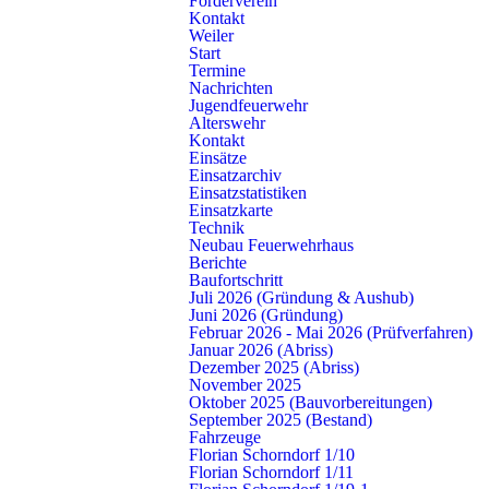
Förderverein
Kontakt
in Richtung Esslingen verlassen wird, informierte
Weiler
Kreisbrandmeister René Wauro und Verbandsvorsitzende Markus
Start
Kramer das hoch interessierte Publikum über aktuelle
Termine
Nachrichten
Feuerwehrthemen aus dem Rems-Murr-Kreis. In seinem
Jugendfeuerwehr
Schlusswort bedankte sich Fritz Haag bei seinen Vorrednern für
Alterswehr
Kontakt
ihr Kommen und die mitgebrachten Infos, ebenso bei den
Einsätze
Kameraden der Feuerwehr Schorndorf und insbesondere bei
Einsatzarchiv
Kommandant Jürgen Bruckner für die gute Organisation und die
Einsatzstatistiken
Einsatzkarte
vertrauensvolle Zusammenarbeit.
Technik
Neubau Feuerwehrhaus
Berichte
Baufortschritt
Juli 2026 (Gründung & Aushub)
Juni 2026 (Gründung)
Ähnliche Nachrichten
Februar 2026 - Mai 2026 (Prüfverfahren)
Januar 2026 (Abriss)
Dezember 2025 (Abriss)
November 2025
Oktober 2025 (Bauvorbereitungen)
Schorndorf
September 2025 (Bestand)
Fahrzeuge
Ein Leben für Handwerk und
Florian Schorndorf 1/10
Florian Schorndorf 1/11
Ehrenamt