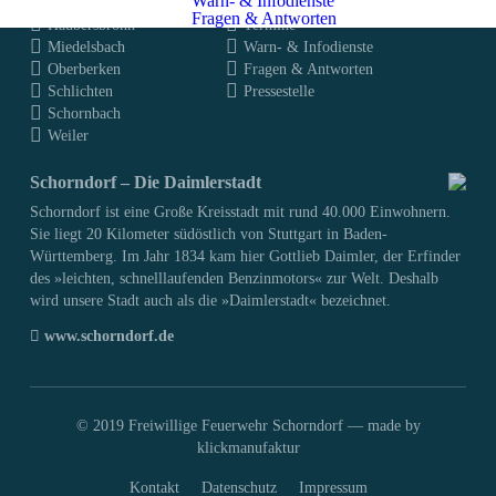
Warn- & Infodienste
Buhlbronn
Nachrichten
Fragen & Antworten
Haubersbronn
Termine
Miedelsbach
Warn- & Infodienste
Oberberken
Fragen & Antworten
Schlichten
Pressestelle
Schornbach
Weiler
Schorndorf – Die Daimlerstadt
Schorndorf ist eine Große Kreisstadt mit rund 40.000 Einwohnern.
Sie liegt 20 Kilometer südöstlich von Stuttgart in Baden-
Württemberg. Im Jahr 1834 kam hier Gottlieb Daimler, der Erfinder
des »leichten, schnelllaufenden Benzinmotors« zur Welt. Deshalb
wird unsere Stadt auch als die »Daimlerstadt« bezeichnet.
www.schorndorf.de
© 2019 Freiwillige Feuerwehr Schorndorf —
made by
klickmanufaktur
Kontakt
Datenschutz
Impressum