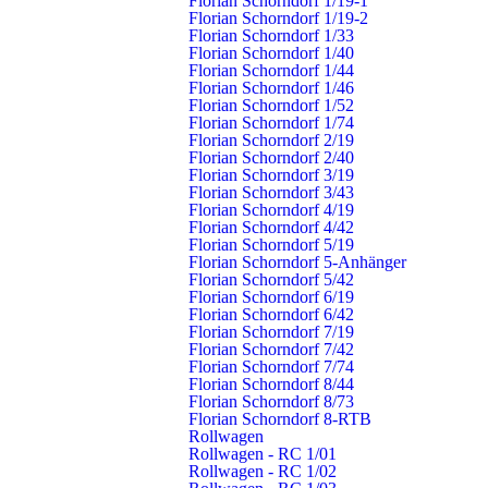
Florian Schorndorf 1/19-1
Florian Schorndorf 1/19-2
Donnerstag, 16. Januar 2020, 11.22 Uhr
Florian Schorndorf 1/33
Florian Schorndorf 1/40
Florian Schorndorf 1/44
Florian Schorndorf 1/46
Florian Schorndorf 1/52
Florian Schorndorf 1/74
Oberberken
Florian Schorndorf 2/19
Florian Schorndorf 2/40
Hauptversammlung der Abteilung
Florian Schorndorf 3/19
Florian Schorndorf 3/43
Oberberken
Florian Schorndorf 4/19
Florian Schorndorf 4/42
Dienstag, 11. Februar 2020, 15.27 Uhr
Florian Schorndorf 5/19
Florian Schorndorf 5-Anhänger
Florian Schorndorf 5/42
Florian Schorndorf 6/19
Florian Schorndorf 6/42
Florian Schorndorf 7/19
Biosphärengebiet Schwäbische Alb
Florian Schorndorf 7/42
Florian Schorndorf 7/74
Ausflug der Feuerwehr-
Florian Schorndorf 8/44
Altersabteilung
Florian Schorndorf 8/73
Florian Schorndorf 8-RTB
Rollwagen
Freitag, 10. Juni 2022, 14.01 Uhr
Rollwagen - RC 1/01
Rollwagen - RC 1/02