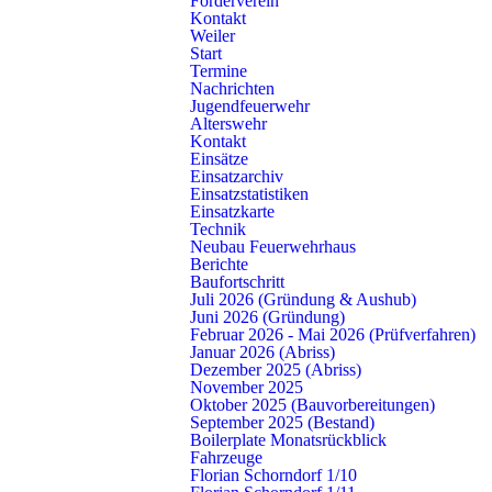
Förderverein
sensibilisieren
.
Kontakt
Weiler
Da es in Schorndorf aktuell noch keine Sirenen zur
Start
Termine
Bevölkerungswarnung gibt, ist es umso wichtiger, dauerhaft die
Nachrichten
Warn-App NINA
auf dem Smartphone installiert zu haben.
Jugendfeuerwehr
Damit können im Katastrophenfall möglichst viele Menschen
Alterswehr
Kontakt
erreicht werden.
Einsätze
Einsatzarchiv
weitere Informationen zum Warntag
Einsatzstatistiken
Einsatzkarte
Technik
Warn-App NINA
Neubau Feuerwehrhaus
Berichte
Baufortschritt
Mit der Notfall-Informations- und Nachrichten-App des Bundes,
Juli 2026 (Gründung & Aushub)
kurz
Warn-App NINA
, erhalten Sie wichtige Warnmeldungen
Juni 2026 (Gründung)
Februar 2026 - Mai 2026 (Prüfverfahren)
des Bevölkerungsschutzes für unterschiedliche Gefahrenlagen
Januar 2026 (Abriss)
wie zum Beispiel Gefahrstoffausbreitung oder einen Großbrand.
Dezember 2025 (Abriss)
Wetterwarnungen des Deutschen Wetterdienstes und
November 2025
Oktober 2025 (Bauvorbereitungen)
Hochwasserinformationen der zuständigen Stellen der
September 2025 (Bestand)
Bundesländer sind ebenfalls in die Warn-App integriert.
Boilerplate Monatsrückblick
Fahrzeuge
Florian Schorndorf 1/10
Abonnieren Sie Gebiete und Orte, für die Sie gewarnt werden