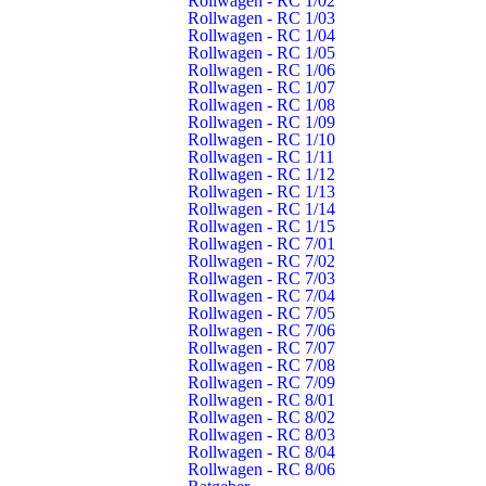
Rollwagen - RC 1/02
Rollwagen - RC 1/03
Nicht alle Handys
können Cell Broadcast-Nachrichten
Rollwagen - RC 1/04
empfangen. Ältere Geräte können dies oft nicht.
Hier finden
Rollwagen - RC 1/05
Sie eine Liste mit den empfangsfähigen Geräten.
Rollwagen - RC 1/06
Rollwagen - RC 1/07
Damit Ihr Handy Cell Broadcast-Nachrichten empfangen
Rollwagen - RC 1/08
kann, benötigt es zudem
aktuelle Updates
. Sonst
Rollwagen - RC 1/09
funktioniert es nicht. Prüfen Sie, ob Sie die aktuellen Updates
Rollwagen - RC 1/10
Rollwagen - RC 1/11
installiert haben!
Rollwagen - RC 1/12
Damit Sie die Nachricht empfangen, muss Ihr Handy am 8.
Rollwagen - RC 1/13
Rollwagen - RC 1/14
Dezember 2022 eingeschaltet und darf nicht im Flugmodus
Rollwagen - RC 1/15
sein.
Rollwagen - RC 7/01
Rollwagen - RC 7/02
Rollwagen - RC 7/03
weitere Informationen zum Cell Broadcast
Rollwagen - RC 7/04
Rollwagen - RC 7/05
Auf welchen Wegen wird gewarnt?
Rollwagen - RC 7/06
Rollwagen - RC 7/07
Rollwagen - RC 7/08
Da eine Warnung sehr wichtige Informationen beinhaltet, soll sie
Rollwagen - RC 7/09
möglichst viele Menschen erreichen. Deswegen wird eine
Rollwagen - RC 8/01
Rollwagen - RC 8/02
Warnmeldung über viele verschiedene Warnmittel bzw. Wege
Rollwagen - RC 8/03
verbreitet. Zum Beispiel über Radio und Fernsehen,
Rollwagen - RC 8/04
Internetseiten, Social Media, Warn-Apps, digitale
Rollwagen - RC 8/06