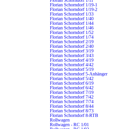
Florian Schorndorf 1/11
möchten: Landkreise, Gemeinden oder Umkreise von neun und
Florian Schorndorf 1/19-1
einem Quadratkilometer um einen frei wählbaren Ort sind
Florian Schorndorf 1/19-2
Florian Schorndorf 1/33
möglich. Auf Wunsch warnt Sie die
Warn-App NINA
auch für
Florian Schorndorf 1/40
Ihren aktuellen Standort. Dabei werden keinerlei Standortdaten
Florian Schorndorf 1/44
Florian Schorndorf 1/46
erfasst.
Florian Schorndorf 1/52
Florian Schorndorf 1/74
weitere Informationen zur NINA-App
Florian Schorndorf 2/19
Florian Schorndorf 2/40
Florian Schorndorf 3/19
Neu: Cell Broadcast
Florian Schorndorf 3/43
Florian Schorndorf 4/19
Florian Schorndorf 4/42
Warnung direkt aufs Handy – mit der in Deutschland jetzt neu
Florian Schorndorf 5/19
eingeführten Technik
Cell Broadcast.
Bei Cell Broadcast handelt
Florian Schorndorf 5-Anhänger
es sich um einen Dienst zum Versenden von Nachrichten (ähnlich
Florian Schorndorf 5/42
Florian Schorndorf 6/19
einer SMS) an alle Nutzerinnen und Nutzer, deren
Florian Schorndorf 6/42
Mobilfunkendgeräte sich in einem bestimmten Abschnitt des
Florian Schorndorf 7/19
Mobilfunknetzes, einer sogenannten Funkzelle, eingebucht
Florian Schorndorf 7/42
Florian Schorndorf 7/74
haben. Findet ein Gefahrenereignis statt, kann allen Personen
Florian Schorndorf 8/44
innerhalb der betroffenen Funkzelle eine Warnmeldung in Form
Florian Schorndorf 8/73
Florian Schorndorf 8-RTB
einer Cell Broadcast-Nachricht übersendet werden. Mit keinem
Rollwagen
anderen Warnmittel können mehr Menschen erreicht werden.
Rollwagen - RC 1/01