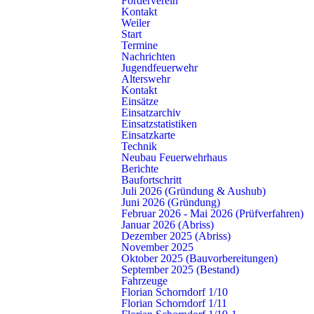
Förderverein
gerne weiter.
Kontakt
Weiler
Start
zum Kontaktformular
Termine
Nachrichten
Jugendfeuerwehr
Alterswehr
Kontakt
Einsätze
Einsatzarchiv
Einsatzstatistiken
Einsatzkarte
Technik
Neubau Feuerwehrhaus
Berichte
Baufortschritt
Juli 2026 (Gründung & Aushub)
Juni 2026 (Gründung)
Kontakt
Februar 2026 - Mai 2026 (Prüfverfahren)
Januar 2026 (Abriss)
Freiwillige Feuerwehr Schorndorf
Dezember 2025 (Abriss)
Künkelinstraße 9, 73614 Schorndorf
November 2025
Telefon: 07181 602-3140
Oktober 2025 (Bauvorbereitungen)
September 2025 (Bestand)
E-Mail:
info@feuerwehr-schorndorf.de
Fahrzeuge
Florian Schorndorf 1/10
NOTRUF 112
Florian Schorndorf 1/11