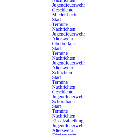
Nachrichten
Jugendfeuerwehr
1
Geschichte
Miedelsbach
Start
Stand: 09.10.2019
Termine
Nachrichten
Jugendfeuerwehr
Alterswehr
Oberberken
Zurück
Start
Termine
Nachrichten
Jugendfeuerwehr
Alterswehr
Schlichten
Ratgeber
Start
Termine
Nachrichten
Warn- & Infodienste
Geschichte
Jugendfeuerwehr
Fragen & Antworten
Schornbach
Start
Termine
Nachrichten
Sie vermissen eine Info?
Einsatzabteilung
Jugendfeuerwehr
Alterswehr
Dann schreiben Sie uns einfach eine Nachricht. Wir helfen Ihnen