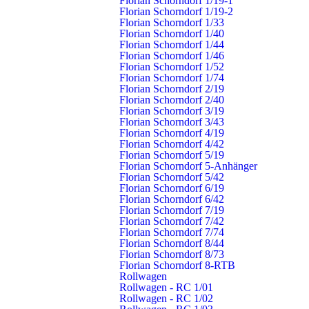
Florian Schorndorf 1/19-1
Florian Schorndorf 1/19-2
Abteilungen
Schnell gefunden
Florian Schorndorf 1/33
Florian Schorndorf 1/40
Stadt
Einsätze
Florian Schorndorf 1/44
Buhlbronn
Nachrichten
Florian Schorndorf 1/46
Haubersbronn
Termine
Florian Schorndorf 1/52
Miedelsbach
Warn- & Infodienste
Florian Schorndorf 1/74
Florian Schorndorf 2/19
Oberberken
Fragen & Antworten
Florian Schorndorf 2/40
Schlichten
Pressestelle
Florian Schorndorf 3/19
Schornbach
Florian Schorndorf 3/43
Weiler
Florian Schorndorf 4/19
Florian Schorndorf 4/42
Florian Schorndorf 5/19
Schorndorf – Die Daimlerstadt
Florian Schorndorf 5-Anhänger
Florian Schorndorf 5/42
Schorndorf ist eine Große Kreisstadt mit rund 40.000 Einwohnern.
Florian Schorndorf 6/19
Sie liegt 20 Kilometer südöstlich von Stuttgart in Baden-
Florian Schorndorf 6/42
Württemberg. Im Jahr 1834 kam hier Gottlieb Daimler, der Erfinder
Florian Schorndorf 7/19
des »leichten, schnelllaufenden Benzinmotors« zur Welt. Deshalb
Florian Schorndorf 7/42
Florian Schorndorf 7/74
wird unsere Stadt auch als die »Daimlerstadt« bezeichnet.
Florian Schorndorf 8/44
Florian Schorndorf 8/73
www.schorndorf.de
Florian Schorndorf 8-RTB
Rollwagen
Rollwagen - RC 1/01
Rollwagen - RC 1/02