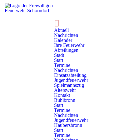
Aktuell
Nachrichten
Kalender
Ihre Feuerwehr
Abteilungen
Stadt
Start
Termine
Nachrichten
Einsatzabteilung
Jugendfeuerwehr
Ratgeber
Fragen & Antworten
Spielmannszug
Alterswehr
Kontakt
Fragen & Antworten
Buhlbronn
Start
Termine
Nachrichten
Was ist der Unterschied zwischen einer
Jugendfeuerwehr
Berufsfeuerwehr und einer Freiwilligen
Haubersbronn
Start
Feuerwehr?
Termine