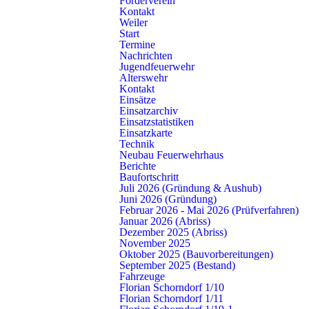
Förderverein
zum Kontaktformular
Kontakt
Weiler
Start
Termine
Nachrichten
Jugendfeuerwehr
Alterswehr
Kontakt
Einsätze
Einsatzarchiv
Einsatzstatistiken
Einsatzkarte
Technik
Neubau Feuerwehrhaus
Berichte
Kontakt
Baufortschritt
Freiwillige Feuerwehr Schorndorf
Juli 2026 (Gründung & Aushub)
Juni 2026 (Gründung)
Künkelinstraße 9, 73614 Schorndorf
Februar 2026 - Mai 2026 (Prüfverfahren)
Telefon: 07181 602-3140
Januar 2026 (Abriss)
E-Mail:
info@feuerwehr-schorndorf.de
Dezember 2025 (Abriss)
November 2025
NOTRUF 112
Oktober 2025 (Bauvorbereitungen)
September 2025 (Bestand)
Fahrzeuge
Abteilungen
Schnell gefunden
Florian Schorndorf 1/10
Florian Schorndorf 1/11
Stadt
Einsätze