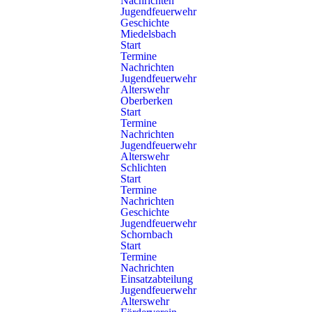
Nachrichten
Stand: 09.10.2019
Jugendfeuerwehr
Geschichte
Miedelsbach
Start
Termine
Zurück
Nachrichten
Jugendfeuerwehr
Alterswehr
Oberberken
Start
Termine
Nachrichten
Ratgeber
Jugendfeuerwehr
Alterswehr
Schlichten
Warn- & Infodienste
Start
Termine
Fragen & Antworten
Nachrichten
Geschichte
Jugendfeuerwehr
Schornbach
Sie vermissen eine Info?
Start
Termine
Dann schreiben Sie uns einfach eine Nachricht. Wir helfen Ihnen
Nachrichten
Einsatzabteilung
gerne weiter.
Jugendfeuerwehr
Alterswehr