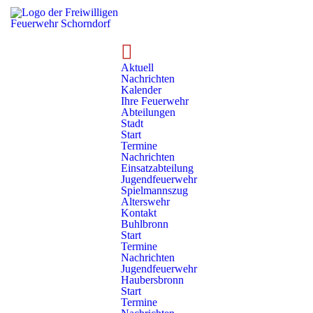
Technik
Fahrzeuge
Aktuell
Unser Fuhrpark
Nachrichten
Kalender
Ihre Feuerwehr
Die Aufgaben der Feuerwehr sind vielfältig und
Abteilungen
Stadt
anspruchsvoll. Zur zuverlässigen Erfüllung dieser
Start
Termine
Aufgaben sind neben einem engagierten,
Nachrichten
Einsatzabteilung
ehrenamtlichen Team auch unterschiedlichste
Jugendfeuerwehr
Fahrzeuge notwendig. In Schorndorf stehen den
Spielmannszug
Alterswehr
acht Abteilungen
insgesamt
25 Fahrzeuge
zur
Kontakt
Buhlbronn
Verfügung.
Start
Termine
Nachrichten
Jugendfeuerwehr
STADT
Haubersbronn
Start
Kommandowagen – KdoW
Termine