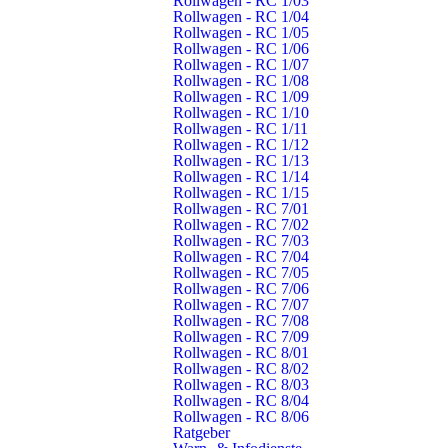
Rollwagen - RC 1/03
Löschgruppenfahrzeug – HLF 10/6
Rollwagen - RC 1/04
Rollwagen - RC 1/05
Florian Schorndorf 3/43
Rollwagen - RC 1/06
Rollwagen - RC 1/07
MIEDELSBACH
Rollwagen - RC 1/08
Rollwagen - RC 1/09
Rollwagen - RC 1/10
Mannschaftstransportwagen – MTW
Rollwagen - RC 1/11
Florian Schorndorf 4/19
Rollwagen - RC 1/12
Rollwagen - RC 1/13
MIEDELSBACH
Rollwagen - RC 1/14
Rollwagen - RC 1/15
Rollwagen - RC 7/01
Löschgruppenfahrzeug – LF 10/6
Rollwagen - RC 7/02
Rollwagen - RC 7/03
Florian Schorndorf 4/42
Rollwagen - RC 7/04
Rollwagen - RC 7/05
OBERBERKEN
Rollwagen - RC 7/06
Rollwagen - RC 7/07
Rollwagen - RC 7/08
Mannschaftstransportwagen – MTW
Rollwagen - RC 7/09
Florian Schorndorf 5/19
Rollwagen - RC 8/01
Rollwagen - RC 8/02
Rollwagen - RC 8/03
OBERBERKEN
Rollwagen - RC 8/04
Rollwagen - RC 8/06
Anhänger – Anhänger
Ratgeber