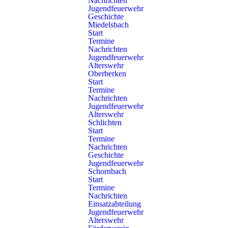
Nachrichten
Florian Schorndorf 1/10
Jugendfeuerwehr
Geschichte
STADT
Miedelsbach
Start
Termine
Einsatzleitwagen – ELW 1
Nachrichten
Jugendfeuerwehr
Florian Schorndorf 1/11
Alterswehr
Oberberken
STADT
Start
Termine
Nachrichten
Mannschaftstransportwagen – MTW
Jugendfeuerwehr
Florian Schorndorf 1/19-1
Alterswehr
Schlichten
STADT
Start
Termine
Nachrichten
Mannschaftstransportwagen – MTW
Geschichte
Jugendfeuerwehr
Florian Schorndorf 1/19-2
Schornbach
Start
STADT
Termine
Nachrichten
Einsatzabteilung
Drehleiter mit Korb – DLK 23-12 nB
Jugendfeuerwehr
Florian Schorndorf 1/33
Alterswehr