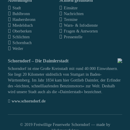
Abteilungen
Schnell gefunden
Stadt
Einsätze
Buhlbronn
Nachrichten
Haubersbronn
Termine
Miedelsbach
Warn- & Infodienste
Oberberken
Fragen & Antworten
Schlichten
Pressestelle
Schornbach
Weiler
Schorndorf – Die Daimlerstadt
Schorndorf ist eine Große Kreisstadt mit rund 40.000 Einwohnern.
Sie liegt 20 Kilometer südöstlich von Stuttgart in Baden-
Württemberg. Im Jahr 1834 kam hier Gottlieb Daimler, der Erfinder
des »leichten, schnelllaufenden Benzinmotors« zur Welt. Deshalb
wird unsere Stadt auch als die »Daimlerstadt« bezeichnet.
www.schorndorf.de
© 2019 Freiwillige Feuerwehr Schorndorf —
made by