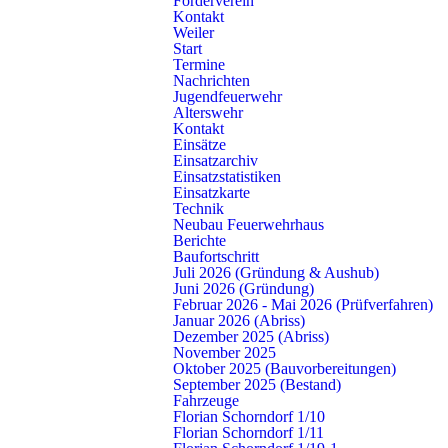
Förderverein
STADT
Kontakt
Weiler
Start
Mittleres Löschfahrzeug – MLF
Termine
Nachrichten
Florian Schorndorf 1/40
Jugendfeuerwehr
Alterswehr
STADT
Kontakt
Einsätze
Einsatzarchiv
Löschgruppenfahrzeug – LF 16/12
Einsatzstatistiken
Einsatzkarte
Florian Schorndorf 1/44
Technik
Neubau Feuerwehrhaus
STADT
Berichte
Baufortschritt
Löschgruppenfahrzeug – HLF 20/16
Juli 2026 (Gründung & Aushub)
Juni 2026 (Gründung)
Florian Schorndorf 1/46
Februar 2026 - Mai 2026 (Prüfverfahren)
Januar 2026 (Abriss)
STADT
Dezember 2025 (Abriss)
November 2025
Oktober 2025 (Bauvorbereitungen)
Rüstwagen – RW
September 2025 (Bestand)
Fahrzeuge
Florian Schorndorf 1/52
Florian Schorndorf 1/10
Florian Schorndorf 1/11
STADT