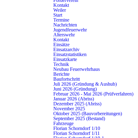
Förderverein
Kontakt
Weiler
Oktober 2025 (Bauvorbereitungen)
Start
Termine
Nachrichten
Jugendfeuerwehr
September 2025 (Bestand)
Alterswehr
Kontakt
Einsätze
Einsatzarchiv
Einsatzstatistiken
Einsatzkarte
Technik
Neubau Feuerwehrhaus
Berichte
Baufortschritt
Juli 2026 (Gründung & Aushub)
Juni 2026 (Gründung)
Kontakt
Februar 2026 - Mai 2026 (Prüfverfahren)
Januar 2026 (Abriss)
Freiwillige Feuerwehr Schorndorf
Dezember 2025 (Abriss)
Künkelinstraße 9, 73614 Schorndorf
November 2025
Oktober 2025 (Bauvorbereitungen)
Telefon: 07181 602-3140
September 2025 (Bestand)
E-Mail:
info@feuerwehr-schorndorf.de
Fahrzeuge
Florian Schorndorf 1/10
NOTRUF 112
Florian Schorndorf 1/11