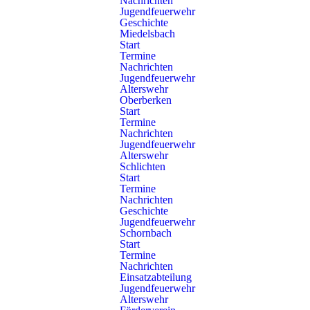
Nachrichten
Jugendfeuerwehr
Geschichte
Miedelsbach
Start
Termine
Nachrichten
Baufortschritt
Jugendfeuerwehr
Alterswehr
Oberberken
Start
Juli 2026 (Gründung & Aushub)
Termine
Nachrichten
Jugendfeuerwehr
Alterswehr
Juni 2026 (Gründung)
Schlichten
Start
Termine
Februar 2026 - Mai 2026 (Prüfverfahren)
Nachrichten
Geschichte
Jugendfeuerwehr
Januar 2026 (Abriss)
Schornbach
Start
Termine
Nachrichten
Dezember 2025 (Abriss)
Einsatzabteilung
Jugendfeuerwehr
Alterswehr
November 2025