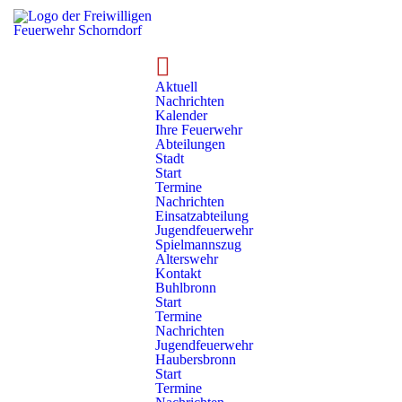
Technik
Neubau Feuerwehrhaus
Baufortschritt
Dezember 2025 (Abriss)
Aktuell
Nachrichten
Kalender
Ihre Feuerwehr
Dezember 2025 (Abriss)
Abteilungen
Stadt
Start
Termine
Nachrichten
Einsatzabteilung
Jugendfeuerwehr
Monatsrückblick:
Spielmannszug
Alterswehr
Kontakt
Anlieferung des Baggers
Buhlbronn
Abriss der Feuerwache 2
Start
Termine
Teilabriss der Feuerwache 1 (Querbau)
Nachrichten
Jugendfeuerwehr
Haubersbronn
Start
Termine
zur Neubauübersicht