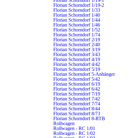
Florian Schorndorf 1/19-1
Florian Schorndorf 1/19-2
Abteilungen
Schnell gefunden
Florian Schorndorf 1/33
Florian Schorndorf 1/40
Stadt
Einsätze
Florian Schorndorf 1/44
Buhlbronn
Nachrichten
Florian Schorndorf 1/46
Haubersbronn
Termine
Florian Schorndorf 1/52
Florian Schorndorf 1/74
Miedelsbach
Warn- & Infodienste
Florian Schorndorf 2/19
Oberberken
Fragen & Antworten
Florian Schorndorf 2/40
Schlichten
Pressestelle
Florian Schorndorf 3/19
Schornbach
Florian Schorndorf 3/43
Florian Schorndorf 4/19
Weiler
Florian Schorndorf 4/42
Florian Schorndorf 5/19
Schorndorf – Die Daimlerstadt
Florian Schorndorf 5-Anhänger
Florian Schorndorf 5/42
Schorndorf ist eine Große Kreisstadt mit rund 40.000 Einwohnern.
Florian Schorndorf 6/19
Sie liegt 20 Kilometer südöstlich von Stuttgart in Baden-
Florian Schorndorf 6/42
Württemberg. Im Jahr 1834 kam hier Gottlieb Daimler, der Erfinder
Florian Schorndorf 7/19
Florian Schorndorf 7/42
des »leichten, schnelllaufenden Benzinmotors« zur Welt. Deshalb
Florian Schorndorf 7/74
wird unsere Stadt auch als die »Daimlerstadt« bezeichnet.
Florian Schorndorf 8/44
Florian Schorndorf 8/73
www.schorndorf.de
Florian Schorndorf 8-RTB
Rollwagen
Rollwagen - RC 1/01
Rollwagen - RC 1/02