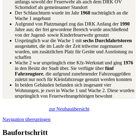
anfangs sowohl der Feuerwehr als auch dem DRK OV
Schorndorf als gemeinsamer Standort
Der Schlauchturm wurde im Jahr
1968
nachträglich an die
Wache 1 angebaut
Aufgrund von Platzmangel zog das DRK Anfang der
1990
Jahre aus; der frei gewordene Bereich wurde anschließend
von der Jugend- sowie Kinderfeuerwehr genutzt
Ursprünglich war die Wache 1 mit
sechs Durchfahrtstoren
ausgestattet, die im Laufe der Zeit teilweise zugemauert
wurden, um zusätzlichen Platz für Geräte und Ausrüstung zu
schaffen
Wache 2 war ursprünglich eine Kfz-Werkstatt und ging
1976
in den Besitz der Stadt über. Sie verfügte über
fünf
Fahrzeugtore
, die aufgrund zunehmender Fahrzeuggrößen
zuletzt nur noch für Kleinfahrzeuge genutzt werden konnten
In beiden Gebäuden befanden sich insgesamt vier
Wohnungen, je zwei in Wache 1 und Wache 2. Diese wurden
ursprünglich von Feuerwehrangehörigen bewohnt
zur Neubauübersicht
Navigation überspringen
Baufortschritt