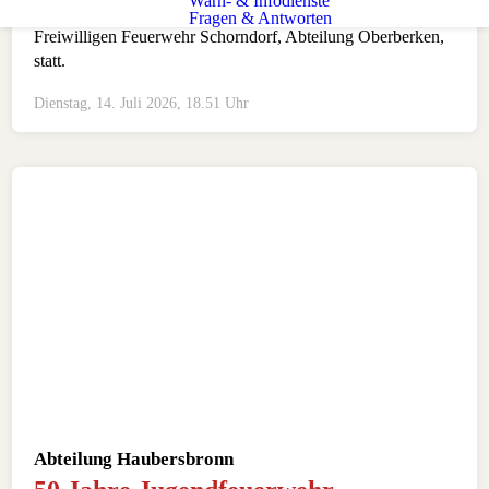
Warn- & Infodienste
Ausbildungsabenden im Feuerwehrgerätehaus der
Fragen & Antworten
Freiwilligen Feuerwehr Schorndorf, Abteilung Oberberken,
statt.
Dienstag, 14. Juli 2026, 18.51 Uhr
Abteilung Haubersbronn