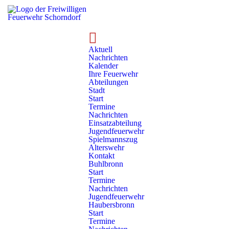
Aktuell
Nachrichten
Freiwillig funktioniert.
Kalender
Ihre Feuerwehr
Abteilungen
Rund 350 Feuerwehrfrauen und -männern engagieren sich
Stadt
neben Beruf und Familie in der Schorndorfer Feuerwehr für
Start
Termine
die Sicherheit der Bevölkerung. Sie sind immer da, wenn
Nachrichten
man sie braucht. Egal ob nachts, am Wochenende oder an
Einsatzabteilung
Jugendfeuerwehr
Feiertagen. Rund um die Uhr. Freiwillig.
Spielmannszug
Alterswehr
Kontakt
mehr erfahren
Buhlbronn
Start
Termine
Nachrichten
Jugendfeuerwehr
Haubersbronn
Start
Termine