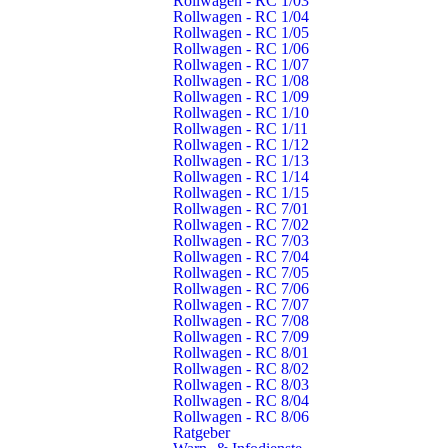
Rollwagen - RC 1/03
Rollwagen - RC 1/04
Rollwagen - RC 1/05
Rollwagen - RC 1/06
Rollwagen - RC 1/07
Rollwagen - RC 1/08
Rollwagen - RC 1/09
Rollwagen - RC 1/10
Rollwagen - RC 1/11
Rollwagen - RC 1/12
Rollwagen - RC 1/13
Rollwagen - RC 1/14
Geamtwehr
Rollwagen - RC 1/15
Erfolgreicher Abschluss des
Rollwagen - RC 7/01
Rollwagen - RC 7/02
Atemschutzlehrgangs im
Rollwagen - RC 7/03
Rollwagen - RC 7/04
Ausbildungsverbund IV
Rollwagen - RC 7/05
Rollwagen - RC 7/06
Rollwagen - RC 7/07
Der Atemschutzeinsatz gehört zu den anspruchsvollsten
Rollwagen - RC 7/08
Aufgaben im Feuerwehrdienst. Um für Einsätze unter
Rollwagen - RC 7/09
erschwerten Bedingungen bestens vorbereitet zu sein, haben
Rollwagen - RC 8/01
Rollwagen - RC 8/02
17 Feuerwehrangehörige aus Plüderhausen und Schorndorf
Rollwagen - RC 8/03
den Atemschutzlehrgang des Ausbildungsverbundes IV im
Rollwagen - RC 8/04
Rems-Murr-Kreis erfolgreich abgeschlossen. Der Lehrgang
Rollwagen - RC 8/06
Ratgeber
fand vom 22. Juni bis 8. Juli 2026 an insgesamt sieben