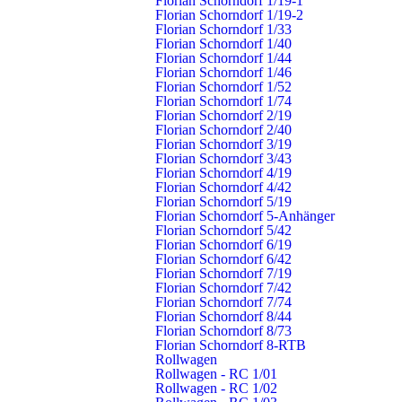
Florian Schorndorf 1/19-1
Florian Schorndorf 1/19-2
Florian Schorndorf 1/33
Florian Schorndorf 1/40
Abteilung Stadt
Florian Schorndorf 1/44
Florian Schorndorf 1/46
Spatenstich für das neue
Florian Schorndorf 1/52
Feuerwehrhaus in der Kernstadt
Florian Schorndorf 1/74
Florian Schorndorf 2/19
Florian Schorndorf 2/40
Mit dem symbolischen ersten Spatenstich am 15. Juli 2026
Florian Schorndorf 3/19
hat der Bau des neuen Feuerwehrhauses in Schorndorf
Florian Schorndorf 3/43
Florian Schorndorf 4/19
offiziell begonnen. Gemeinsam mit Vertreterinnen und
Florian Schorndorf 4/42
Vertretern aus Politik, Verwaltung, Feuerwehr sowie den am
Florian Schorndorf 5/19
Florian Schorndorf 5-Anhänger
Bau beteiligten Unternehmen wurde der Start dieses
Florian Schorndorf 5/42
wichtigen Projekts gefeiert.
Florian Schorndorf 6/19
Florian Schorndorf 6/42
Freitag, 17. Juli 2026, 11.31 Uhr
Florian Schorndorf 7/19
Florian Schorndorf 7/42
Florian Schorndorf 7/74
Florian Schorndorf 8/44
Florian Schorndorf 8/73
Florian Schorndorf 8-RTB
Rollwagen
Rollwagen - RC 1/01
Rollwagen - RC 1/02