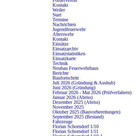
Förderverein
begeisterten Kindern wurde am Samstag, den 11.07.2026
Kontakt
das 10-jährige Bestehen der Kinderfeuerwehr Schorndorf
Weiler
gefeiert. Der Kinderfeuerwehrtag brachte die
Start
Termine
Kinderfeuerwehren aus Schorndorf, Rudersberg,
Nachrichten
Leutenbach und Winnenden zusammen und bot den jungen
Jugendfeuerwehr
Teilnehmerinnen und Teilnehmern einen erlebnisreichen Tag
Alterswehr
Kontakt
rund um Teamgeist, Feuerwehrwissen und Spiel.
Einsätze
Einsatzarchiv
Donnerstag, 23. Juli 2026, 11.35 Uhr
Einsatzstatistiken
Einsatzkarte
Technik
Neubau Feuerwehrhaus
Berichte
Baufortschritt
Juli 2026 (Gründung & Aushub)
Juni 2026 (Gründung)
Februar 2026 - Mai 2026 (Prüfverfahren)
Januar 2026 (Abriss)
Dezember 2025 (Abriss)
November 2025
Oktober 2025 (Bauvorbereitungen)
September 2025 (Bestand)
Fahrzeuge
Florian Schorndorf 1/10
Florian Schorndorf 1/11