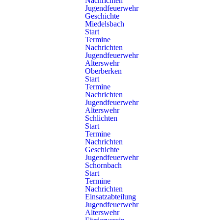
Nachrichten
Jugendfeuerwehr
Geschichte
Miedelsbach
Start
Termine
Nachrichten
Jugendfeuerwehr
Alterswehr
Oberberken
Start
Termine
Nachrichten
Jugendfeuerwehr
Alterswehr
Schlichten
Start
Termine
Nachrichten
Geschichte
Jugendfeuerwehr
Kinderfeuerwehrtag in
Schornbach
Schorndorf - 10-jähriges
Start
Termine
Jubiläum
Nachrichten
Einsatzabteilung
Jugendfeuerwehr
Mit einem abwechslungsreichen Programm und rund 65
Alterswehr